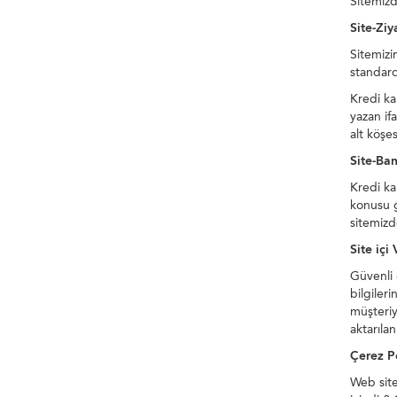
Sitemizd
Site-Zi
Sitemizi
standard
Kredi ka
yazan ifa
alt köşes
Site-Ba
Kredi ka
konusu g
sitemizd
Site içi
Güvenli 
bilgiler
müşteriy
aktarıla
Çerez Po
Web site