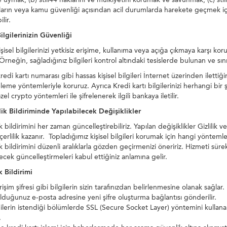
ların veya kamu güvenliği açısından acil durumlarda harekete geçmek için
lir.
Bilgilerinizin Güvenliği
kişisel bilgilerinizi yetkisiz erişime, kullanıma veya açığa çıkmaya karşı ko
 Örneğin, sağladığınız bilgileri kontrol altındaki tesislerde bulunan ve sın
kredi kartı numarası gibi hassas kişisel bilgileri İnternet üzerinden ilett
releme yöntemleriyle koruruz. Ayrıca Kredi kartı bilgilerinizi herhangi bir
özel crypto yöntemleri ile şifrelenerek ilgili bankaya iletilir.
lik Bildiriminde Yapılabilecek Değişiklikler
ik bildirimini her zaman güncelleştirebiliriz. Yapılan değişiklikler Gizlili
erlilik kazanır. Topladığımız kişisel bilgileri korumak için hangi yöntem
ik bildirimini düzenli aralıklarla gözden geçirmenizi öneririz. Hizmeti sürek
lecek güncelleştirmeleri kabul ettiğiniz anlamına gelir.
 Bildirimi
erişim şifresi gibi bilgilerin sizin tarafınızdan belirlenmesine olanak sağl
lduğunuz e-posta adresine yeni şifre oluşturma bağlantısı gönderilir.
lgilerin istendiği bölümlerde SSL (Secure Socket Layer) yöntemini kullanar
.