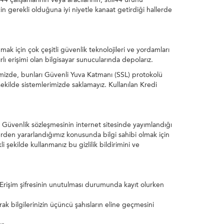
 gerekli olduğuna iyi niyetle kanaat getirdiği hallerde
rumak için çok çeşitli güvenlik teknolojileri ve yordamları
ırlı erişimi olan bilgisayar sunucularında depolarız.
iğimizde, bunları Güvenli Yuva Katmanı (SSL) protokolü
 şekilde sistemlerimizde saklamayız. Kullanılan Kredi
k ve Güvenlik sözleşmesinin internet sitesinde yayımlandığı
lerden yararlandığımız konusunda bilgi sahibi olmak için
li şekilde kullanmanız bu gizlilik bildirimini ve
ar. Erişim şifresinin unutulması durumunda kayıt olurken
ak bilgilerinizin üçüncü şahısların eline geçmesini