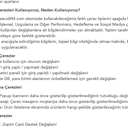
n ayarlanır.
erezleri Kullanıyoruz, Neden Kullanıyoruz?
ww.stil44.com sitemizde kullanabileceğimiz farklı çerez tiplerini aşağıda l
 İşlevsel, Uygulama ve Diğer Performans, Hedefleme ve Sosyal Medya çer
kullanılan değişkenlere ait bilgilendirmeler yer almaktadır. Yazılım tarafın
siteye göre farklılık gösterebilir.
aracığıyla edindiğimiz bilgilerin, kişisel bilgi niteliğinde olması halinde, 
ı uygulanacaktır.
 Çerezler
e kullanıcısı için oturum değişkeni
ri giriş yaptı / yapmadı değişkeni
tici paneli için giriş yapıldı / yapılmadı değişkeni
te Dili, para birimi alanlarının önbelleklemesi için gerekli değişken
a Çerezleri
Popup bannerın daha önce gösterilip gösterilmediğinin tutulduğu değ
saji: Çerez mesajının müşteriye daha önce gösterilip gösterilmediğini
e: Ürün listeleme ekranında ürünlerin hangi şekilde gösterileceğinin t
erezler
: Zopim Canlı Destek Değişkeni