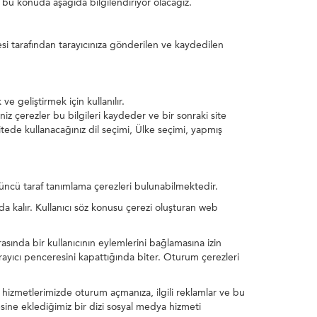
ri bu konuda aşağıda bilgilendiriyor olacağız.
esi tarafından tarayıcınıza gönderilen ve kaydedilen
e geliştirmek için kullanılır.
eniz çerezler bu bilgileri kaydeder ve bir sonraki site
itede kullanacağınız dil seçimi, Ülke seçimi, yapmış
ncü taraf tanımlama çerezleri bulunabilmektedir.
da kalır. Kullanıcı söz konusu çerezi oluşturan web
rasında bir kullanıcının eylemlerini bağlamasına izin
tarayıcı penceresini kapattığında biter. Oturum çerezleri
, hizmetlerimizde oturum açmanıza, ilgili reklamlar ve bu
esine eklediğimiz bir dizi sosyal medya hizmeti