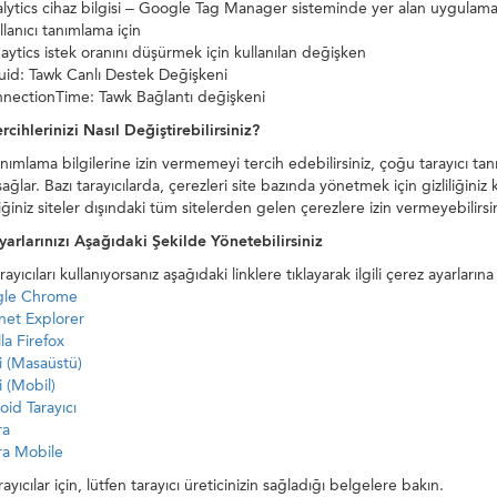
lytics cihaz bilgisi – Google Tag Manager sisteminde yer alan uygulamal
llanıcı tanımlama için
aytics istek oranını düşürmek için kullanılan değişken
id: Tawk Canlı Destek Değişkeni
nectionTime: Tawk Bağlantı değişkeni
rcihlerinizi Nasıl Değiştirebilirsiniz?
nımlama bilgilerine izin vermemeyi tercih edebilirsiniz, çoğu tarayıcı ta
ağlar. Bazı tarayıcılarda, çerezleri site bazında yönetmek için gizliliğini
iniz siteler dışındaki tüm sitelerden gelen çerezlere izin vermeyebilirsin
arlarınızı Aşağıdaki Şekilde Yönetebilirsiniz
ayıcıları kullanıyorsanız aşağıdaki linklere tıklayarak ilgili çerez ayarlarına 
le Chrome
net Explorer
la Firefox
i (Masaüstü)
i (Mobil)
id Tarayıcı
ra
a Mobile
ayıcılar için, lütfen tarayıcı üreticinizin sağladığı belgelere bakın.