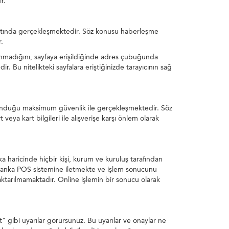
r.
ndartında gerçekleşmektedir. Söz konusu haberleşme
.
unmadığını, sayfaya erişildiğinde adres çubuğunda
r. Bu nitelikteki sayfalara eriştiğinizde tarayıcının sağ
ın sunduğu maksimum güvenlik ile gerçekleşmektedir. Söz
ya kart bilgileri ile alışverişe karşı önlem olarak
a haricinde hiçbir kişi, kurum ve kuruluş tarafından
an banka POS sistemine iletmekte ve işlem sonucunu
aktarılmamaktadır. Online işlemin bir sonucu olarak
at" gibi uyarılar görürsünüz. Bu uyarılar ve onaylar ne