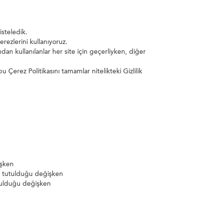
isteledik.
ezlerini kullanıyoruz.
dan kullanılanlar her site için geçerliyken, diğer
bu Çerez Politikasını tamamlar nitelikteki Gizlilik
işken
n tutulduğu değişken
utulduğu değişken