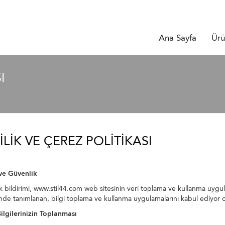
Ana Sayfa
Ürü
I
ILIK VE ÇEREZ POLITIKASI
 ve Güvenlik
lik bildirimi, www.stil44.com web sitesinin veri toplama ve kullanma uygul
inde tanımlanan, bilgi toplama ve kullanma uygulamalarını kabul ediyor 
Bilgilerinizin Toplanması