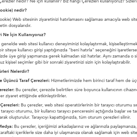
Çerezler nedir? Ne için kullanılır? Biz hangi Çerezleri kullanıyoruz? Sizle
ookie) nedir?
ookie) Web sitesinin ziyaretinizi hatırlamasını sağlaması amacıyla web sit
tin dosyalarıdır.
i Ne İçin Kullanıyoruz?
genelde web sitesi kullanıcı deneyiminizi kolaylaştırmak, kişiselleştirmek v
r siteye kullanıcı girişi yaptığınızda "beni hatırla" seçeneğini işaretlers
nizde üye girişi yapmanıza gerek kalmadan sizi hatırlar. Aynı zamanda o s
 kişisel seçimler gibi bir sonraki ziyaretinizi sizin için kolaylaştırabilir.
rleri Nelerdir?
ve Üçüncü Taraf Çerezleri:
Hizmetlerimizde hem birinci taraf hem de üçü
erezler:
Bu çerezler, çerezde belirtilen süre boyunca kullanıcının cihazın
her ziyaret ettiğinde etkinleştirilirler.
Çerezleri:
Bu çerezler, web sitesi operatörlerinin bir tarayıcı oturumu sı
ir tarayıcı oturumu, bir kullanıcı tarayıcı penceresini açtığında başlar ve 
arak oluşturulur. Tarayıcıyı kapattığınızda, tüm oturum çerezleri silinir.
Medya:
Bu çerezler, içeriğimizi arkadaşlarınız ve ağlarınızla paylaşmanıza
araftaki içeriklerle size daha iyi ulaşmanıza olanak sağlamak için web sit