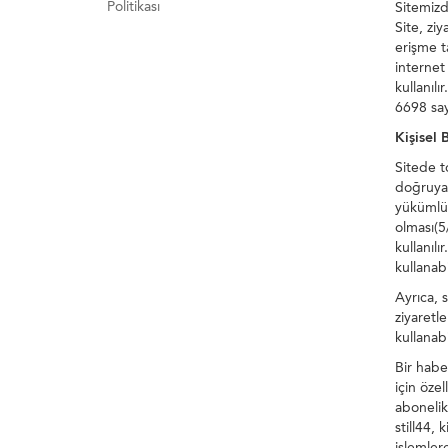
Politikası
Sitemizde
Site, ziy
erişme t
internet 
kullanılı
6698 say
Kişisel 
Sitede t
doğruya 
yükümlül
olması(5/
kullanılı
kullanabil
Ayrıca, s
ziyaretle
kullanabil
Bir habe
için özel
abonelik 
still44,
işlemlere