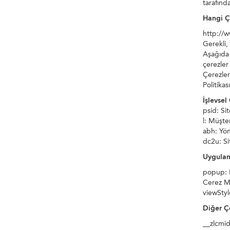
tarafında
Hangi Ç
http://w
Gerekli,
Aşağıda 
çerezler 
Çerezler 
Politikas
İşlevsel
psid: Sit
l: Müşte
abh: Yöne
dc2u: Si
Uygulam
popup: 
Cerez Me
viewStyl
Diğer Ç
__zlcmid