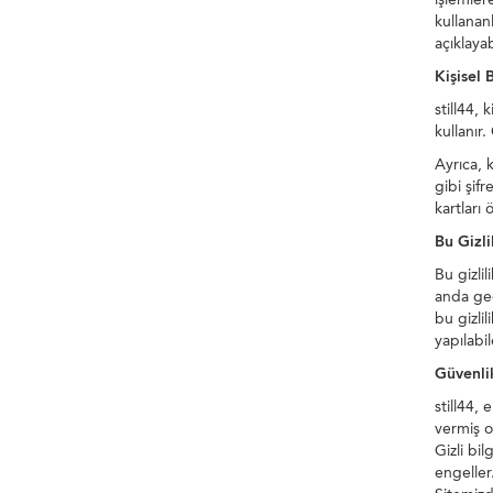
kullanan
açıklayabi
Kişisel 
still44, 
kullanır.
Ayrıca, 
gibi şif
kartları 
Bu Gizli
Bu gizlil
anda geç
bu gizlil
yapılabi
Güvenlik
still44, 
vermiş o
Gizli bi
engeller