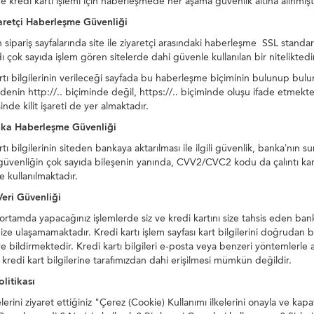
e kredi kartı işlemi için haberleşmede her aşama güvenlik altına alınmıştı
yaretçi Haberleşme Güvenliği
n sipariş sayfalarında site ile ziyaretçi arasındaki haberleşme SSL sta
ı çok sayıda işlem gören sitelerde dahi güvenle kullanılan bir niteliktedir
rtı bilgilerinin verileceği sayfada bu haberleşme biçiminin bulunup bul
denin http://.. biçiminde değil, https://.. biçiminde oluşu ifade etmektedi
inde kilit işareti de yer almaktadır.
nka Haberleşme Güvenliği
rtı bilgilerinin siteden bankaya aktarılması ile ilgili güvenlik, banka’n
üvenliğin çok sayıda bileşenin yanında, CVV2/CVC2 kodu da çalıntı kart ve
e kullanılmaktadır.
 Veri Güvenliği
ortamda yapacağınız işlemlerde siz ve kredi kartını size tahsis eden bank
inize ulaşamamaktadır. Kredi kartı işlem sayfası kart bilgilerini doğrud
e bildirmektedir. Kredi kartı bilgileri e-posta veya benzeri yöntemlerle 
n kredi kart bilgilerine tarafımızdan dahi erişilmesi mümkün değildir.
litikası
lerini ziyaret ettiğiniz "Çerez (Cookie) Kullanımı ilkelerini onayla ve kap