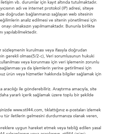
iletişim vb. durumlar için kayıt altında tutulmaktadır.
yıcısının adı ve internet protokol (IP) adresi, siteye
temize doğrudan bağlanmanızı sağlayan web sitesinin
, eğilimlerin analiz edilmesi ve sitenin yönetilmesi için
izin onayı olmaksızın yapılmamaktadır. Bununla birlikte
ı yapılabilmektedir.
Bir sözleşmenin kurulması veya ifasıyla doğrudan
sinin gerekli olması(5/2-c), Veri sorumlusunun hukuki
kullanılması veya korunması için veri işlemenin zorunlu
 sağlanması ya da işlemlerin yerine getirilmesi için
uğunuz ürün veya hizmetler hakkında bilgiler sağlamak için
 aracılığı ile gönderebiliriz. Araştırma amacıyla, site
ri daha yararlı içerik sağlamak üzere toplu bir şekilde
nizde www.stil44.com, tıklattığınız e-postaları izlemek
, bu tür iletilerin gelmesini durdurmanıza olanak veren,
al gereklere uygun hareket etmek veya tebliğ edilen yasal
4 çalışanlarının veya aracılarının, still44 ürünü