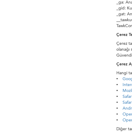
_ga: Ana
_gid: Ku
_gat: An
__tawkuu
TawkCon
Çerez Te
Çerez ta
olanağı s
Güvendiğ
Çerez Ay
Hangi tar
•
Goog
•
Inter
•
Mozil
•
Safar
•
Safar
•
Andro
•
Ope
•
Oper
Diğer tar