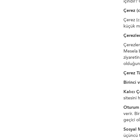
içindir? 
Çerez (c
Çerez (c
küçük me
Çerezler
Çerezler 
Mesela bi
ziyareti
olduğunuz
Çerez Tü
Birinci 
Kalıcı Ç
sitesini 
Oturum 
verir. B
geçici ol
Sosyal 
üçüncü t