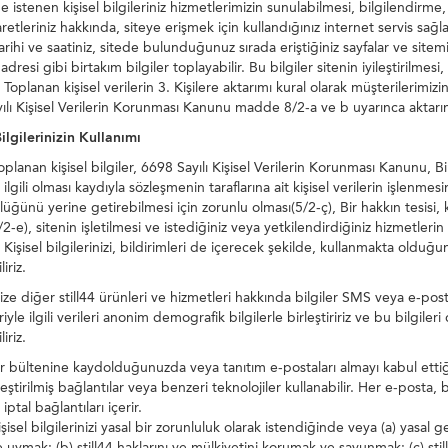
 istenen kişisel bilgileriniz hizmetlerimizin sunulabilmesi, bilgilendirme, 
aretleriniz hakkında, siteye erişmek için kullandığınız internet servis sağla
arihi ve saatiniz, sitede bulunduğunuz sırada eriştiğiniz sayfalar ve si
adresi gibi birtakım bilgiler toplayabilir. Bu bilgiler sitenin iyileştirilmesi
r. Toplanan kişisel verilerin 3. Kişilere aktarımı kural olarak müşterilerim
ılı Kişisel Verilerin Korunması Kanunu madde 8/2-a ve b uyarınca aktarım
Bilgilerinizin Kullanımı
oplanan kişisel bilgiler, 6698 Sayılı Kişisel Verilerin Korunması Kanunu, 
ilgili olması kaydıyla sözleşmenin taraflarına ait kişisel verilerin işlenme
üğünü yerine getirebilmesi için zorunlu olması(5/2-ç), Bir hakkın tesisi, 
2-e), sitenin işletilmesi ve istediğiniz veya yetkilendirdiğiniz hizmetlerin
r. Kişisel bilgilerinizi, bildirimleri de içerecek şekilde, kullanmakta old
iriz.
ize diğer still44 ürünleri ve hizmetleri hakkında bilgiler SMS veya e-posta
riyle ilgili verileri anonim demografik bilgilerle birleştiririz ve bu bilgile
iriz.
r bültenine kaydolduğunuzda veya tanıtım e-postaları almayı kabul ettiği
leştirilmiş bağlantılar veya benzeri teknolojiler kullanabilir. Her e-posta
iptal bağlantıları içerir.
 kişisel bilgilerinizi yasal bir zorunluluk olarak istendiğinde veya (a) yas
 uymak; (b) still44 haklarını ve mülkiyetini korumak ve savunmak; (c) still4