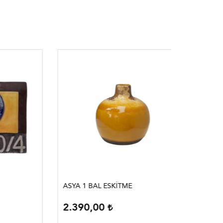
ASYA 1 BAL ESKİTME
BEREKET 
2.390,00
2.750