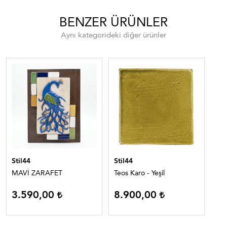
BENZER ÜRÜNLER
Aynı kategorideki diğer ürünler
Stil44
Stil44
Sti
MAVİ ZARAFET
Teos Karo - Yeşil
SO
3.590,00
8.900,00
2