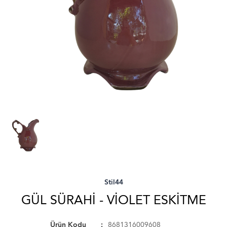
Stil44
GÜL SÜRAHI - VIOLET ESKITME
Ürün Kodu
8681316009608