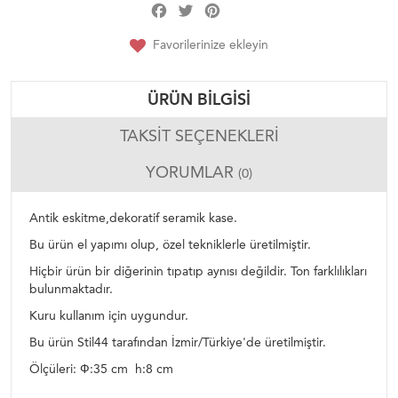
Facebook
Twitter
Pinterest
Share
Favorilerinize ekleyin
ÜRÜN BILGISI
TAKSIT SEÇENEKLERI
YORUMLAR
(0)
Antik eskitme,dekoratif seramik kase.
Bu ürün el yapımı olup, özel tekniklerle üretilmiştir.
Hiçbir ürün bir diğerinin tıpatıp aynısı değildir. Ton farklılıkları
bulunmaktadır.
Kuru kullanım için uygundur.
Bu ürün Stil44 tarafından İzmir/Türkiye'de üretilmiştir.
Ölçüleri: Ф:35 cm h:8 cm