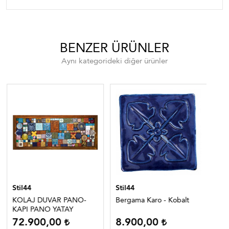
BENZER ÜRÜNLER
Aynı kategorideki diğer ürünler
Stil44
Stil44
Sti
KOLAJ DUVAR PANO-
Bergama Karo - Kobalt
Nat
KAPI PANO YATAY
72.900,00
8.900,00
1