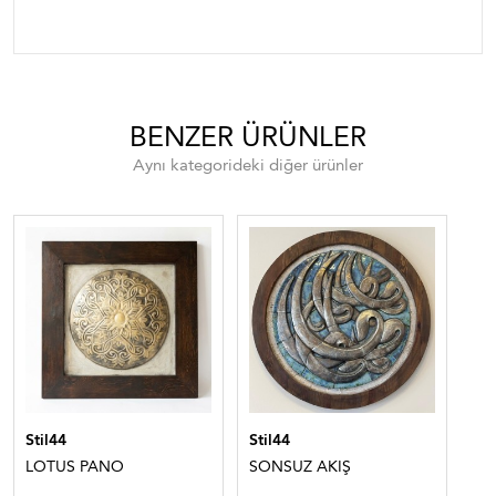
BENZER ÜRÜNLER
Aynı kategorideki diğer ürünler
Stil44
Stil44
Sti
LOTUS PANO
SONSUZ AKIŞ
TA
ES