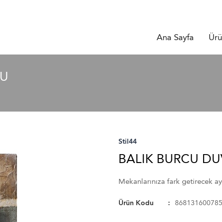
Ana Sayfa
Ürü
SU
Stil44
BALIK BURCU D
Mekanlarınıza fark getirecek ayrı
Ürün Kodu
86813160078