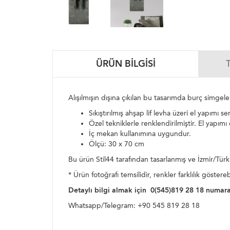
ÜRÜN BILGISI
Alışılmışın dışına çıkılan bu tasarımda burç simgeler
Sıkıştırılmış ahşap lif levha üzeri el yapımı s
Özel tekniklerle renklendirilmiştir. El yapımı
İç mekan kullanımına uygundur.
Ölçü: 30 x 70 cm
Bu ürün Stil44 tarafından tasarlanmış ve İzmir/Türki
* Ürün fotoğrafı temsilidir, renkler farklılık gösterebi
Detaylı bilgi almak için 0(545)819 28 18 numaral
Whatsapp/Telegram: +90 545 819 28 18