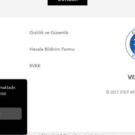
Gizlilik ve Güvenlik
Havale Bildirim Formu
KVKK
lmaktadır.
© 2017 STEP Mİ
nizi
t
®