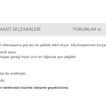
TAKSIT SEÇENEKLERI
YORUMLAR
(0)
i dekorasyona göz alıcı bir şekilde dahil oluyor. Aile bireylerinizin burçl
eramik pano.
 doğası gereği hiçbir ürün bir diğeriyle aynı değildir.
ye'de üretilmiştir.
lir.
ı telefondan bizimle iletişime geçebilirsiniz.