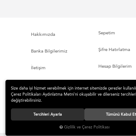
Sepetim
Hakkımızda
Şifre Hatırlatma
Banka Bilgilerimiz
Hesap Bilgilerim
İletişim
Sipariş ve Teslimat
Sipariş Takibi
Size daha iyi hizmet verebilmek için internet sitemizde çerezler kullanı
Çerez Politikaları Aydınlatma Metni’ni okuyabilir ve dilerseniz tercihleri
değiştirebilirsiniz.
Tercihleri Ayarla
Tümünü Kabul E
Gizlilik ve Çerez Politikası