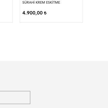
SÜRAHİ KREM ESKİTME
HAYAT A
4.900,00
3.290