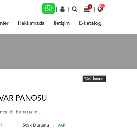
nler
Hakkımızda
İletişim
E-katalog
%50
İndirim
UVAR PANOSU
calıklı bir tasarım...
57
Stok Durumu
VAR