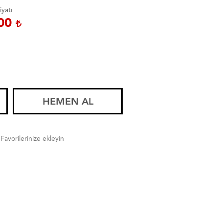
iyatı
,00
HEMEN AL
Favorilerinize ekleyin