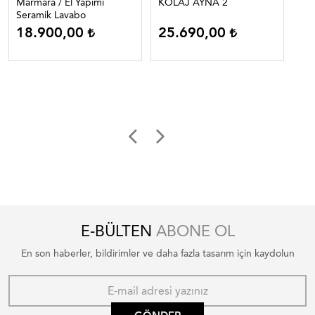
Marmara / El Yapımı
KOLAJ AYNA 2
As
Seramik Lavabo
18.900,00
25.690,00
3.
1
E-BÜLTEN
ABONE OL
En son haberler, bildirimler ve daha fazla tasarım için kaydolun