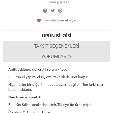
Bu ürünü paylaşın :
Facebook
Twitter
Pinterest
Share
Favorilerinize ekleyin
ÜRÜN BILGISI
TAKSIT SEÇENEKLERI
YORUMLAR
(0)
Antik eskitme, dekoratif seramik top.
Bu ürün el yapımı olup, özel tekniklerle üretilmiştir.
Hiçbir ürün bir diğerinin tıpatıp aynısı değildir. Ton farklılıkları
bulunmaktadır.
Nemli bezle silinebilir.
Bu ürün Stil44 tarafından İzmir/Türkiye'de üretilmiştir.
Ölçüleri: Ф:13 cm h:13 cm