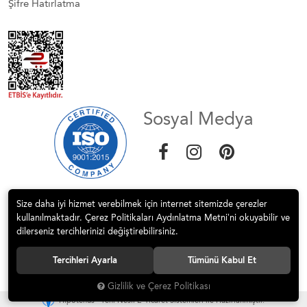
Şifre Hatırlatma
Sosyal Medya
Size daha iyi hizmet verebilmek için internet sitemizde çerezler
kullanılmaktadır. Çerez Politikaları Aydınlatma Metni’ni okuyabilir ve
dilerseniz tercihlerinizi değiştirebilirsiniz.
© 2017 STEP MİMARLIK İNŞ. DEK HİZM.SAN.VE TİC.LTD.ŞTİ Tüm
Tercihleri Ayarla
Tümünü Kabul Et
hakları saklıdır.
Gizlilik ve Çerez Politikası
®
Hipotenüs
Yeni Nesil E-Ticaret Sistemleri ile Hazırlanmıştır.