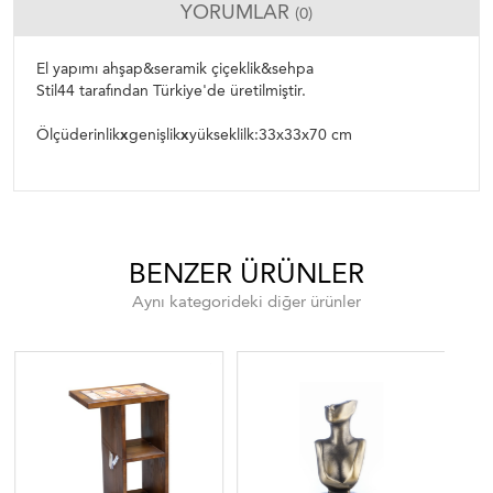
YORUMLAR
(0)
El yapımı ahşap&seramik çiçeklik&sehpa
Stil44 tarafından Türkiye'de üretilmiştir.
Ölçüderinlik
x
genişlik
x
yükseklilk:33x33x70 cm
BENZER ÜRÜNLER
Aynı kategorideki diğer ürünler