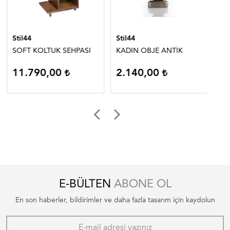
Stil44
Stil44
Sti
SOFT KOLTUK SEHPASI
KADIN OBJE ANTİK
Çİ
PA
11.790,00
2.140,00
7
E-BÜLTEN
ABONE OL
En son haberler, bildirimler ve daha fazla tasarım için kaydolun