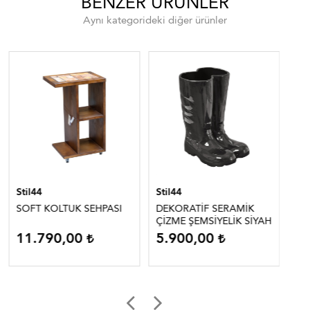
BENZER ÜRÜNLER
Aynı kategorideki diğer ürünler
Stil44
Stil44
Sti
SOFT KOLTUK SEHPASI
DEKORATİF SERAMİK
GÜ
ÇİZME ŞEMSİYELİK SİYAH
11.790,00
5.900,00
2