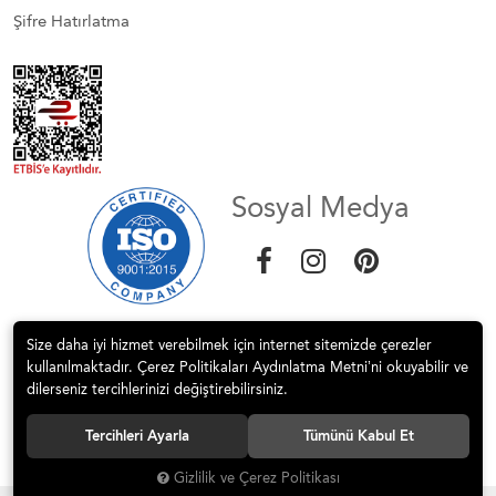
Şifre Hatırlatma
Sosyal Medya
Size daha iyi hizmet verebilmek için internet sitemizde çerezler
kullanılmaktadır. Çerez Politikaları Aydınlatma Metni’ni okuyabilir ve
dilerseniz tercihlerinizi değiştirebilirsiniz.
© 2017 STEP MİMARLIK İNŞ. DEK HİZM.SAN.VE TİC.LTD.ŞTİ Tüm
Tercihleri Ayarla
Tümünü Kabul Et
hakları saklıdır.
Gizlilik ve Çerez Politikası