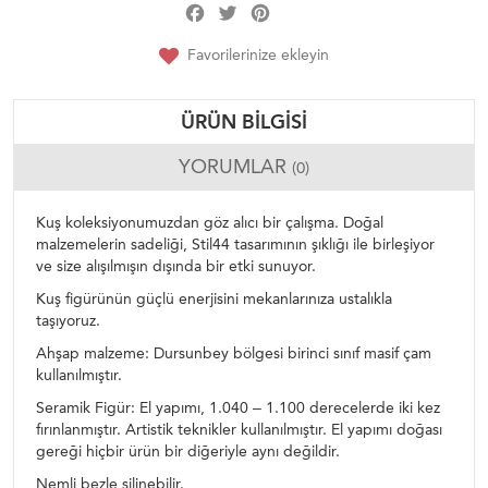
Facebook
Twitter
Pinterest
Share
Favorilerinize ekleyin
ÜRÜN BILGISI
YORUMLAR
(0)
Kuş koleksiyonumuzdan göz alıcı bir çalışma. Doğal
malzemelerin sadeliği, Stil44 tasarımının şıklığı ile birleşiyor
ve size alışılmışın dışında bir etki sunuyor.
Kuş figürünün güçlü enerjisini mekanlarınıza ustalıkla
taşıyoruz.
Ahşap malzeme: Dursunbey bölgesi birinci sınıf masif çam
kullanılmıştır.
Seramik Figür: El yapımı, 1.040 – 1.100 derecelerde iki kez
fırınlanmıştır. Artistik teknikler kullanılmıştır. El yapımı doğası
gereği hiçbir ürün bir diğeriyle aynı değildir.
Nemli bezle silinebilir.