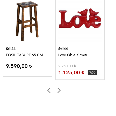
Stil44
Stil44
Sti
FOSİL TABURE 65 CM
Love Obje Kırmızı
LA
9.590,00
2
2.250,00
1.125,00
%50