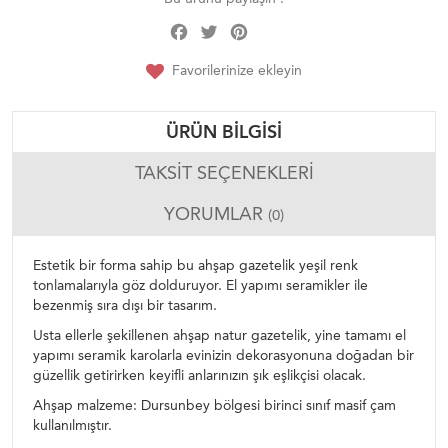
Facebook
Twitter
Pinterest
Share
Favorilerinize ekleyin
ÜRÜN BILGISI
TAKSIT SEÇENEKLERI
YORUMLAR
(0)
Estetik bir forma sahip bu ahşap gazetelik yeşil renk
tonlamalarıyla göz dolduruyor. El yapımı seramikler ile
bezenmiş sıra dışı bir tasarım.
Usta ellerle şekillenen ahşap natur gazetelik, yine tamamı el
yapımı seramik karolarla evinizin dekorasyonuna doğadan bir
güzellik getirirken keyifli anlarınızın şık eşlikçisi olacak.
Ahşap malzeme: Dursunbey bölgesi birinci sınıf masif çam
kullanılmıştır.