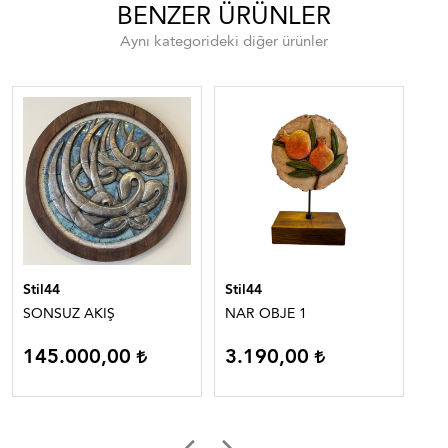
BENZER ÜRÜNLER
Aynı kategorideki diğer ürünler
Stil44
Stil44
Sti
SONSUZ AKIŞ
NAR OBJE 1
SO
145.000,00
3.190,00
9