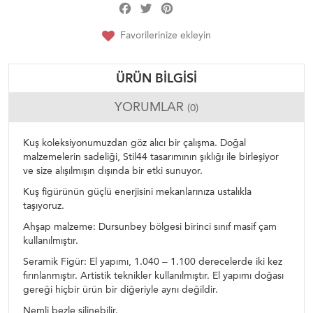
Facebook
Twitter
Pinterest
Share
Favorilerinize ekleyin
ÜRÜN BILGISI
YORUMLAR
(0)
Kuş koleksiyonumuzdan göz alıcı bir çalışma. Doğal
malzemelerin sadeliği, Stil44 tasarımının şıklığı ile birleşiyor
ve size alışılmışın dışında bir etki sunuyor.
Kuş figürünün güçlü enerjisini mekanlarınıza ustalıkla
taşıyoruz.
Ahşap malzeme: Dursunbey bölgesi birinci sınıf masif çam
kullanılmıştır.
Seramik Figür: El yapımı, 1.040 – 1.100 derecelerde iki kez
fırınlanmıştır. Artistik teknikler kullanılmıştır. El yapımı doğası
gereği hiçbir ürün bir diğeriyle aynı değildir.
Nemli bezle silinebilir.