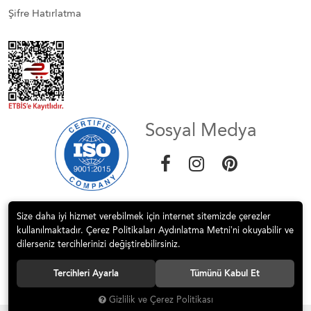
Şifre Hatırlatma
Sosyal Medya
Size daha iyi hizmet verebilmek için internet sitemizde çerezler
kullanılmaktadır. Çerez Politikaları Aydınlatma Metni’ni okuyabilir ve
dilerseniz tercihlerinizi değiştirebilirsiniz.
© 2017 STEP MİMARLIK İNŞ. DEK HİZM.SAN.VE TİC.LTD.ŞTİ Tüm
Tercihleri Ayarla
Tümünü Kabul Et
hakları saklıdır.
Gizlilik ve Çerez Politikası