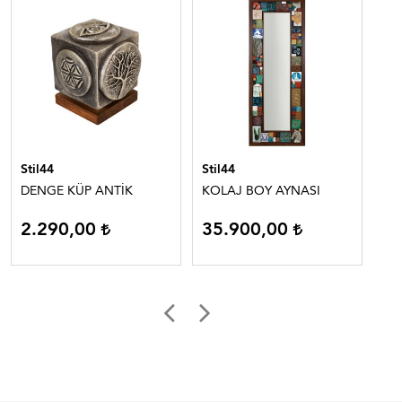
Stil44
Stil44
Sti
DENGE KÜP ANTİK
KOLAJ BOY AYNASI
Mar
Se
2.290,00
35.900,00
1