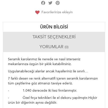
Facebook
Twitter
Pinterest
Share
Favorilerinize ekleyin
ÜRÜN BILGISI
TAKSIT SEÇENEKLERI
YORUMLAR
(0)
Seramik karolarımız ile nerede ve nasıl isterseniz
mekanlarınıza özgün bir şıklık katabilirsiniz.
Uygulanabileceği alanlar ancak hayalleriniz ile sınırlı…
7 farklı desen ve renk alternatifi içeren seramik karolarımızın
tüm çeşitlerine göz atmanızı tavsiye ederiz.
- 1.040 derecede iki kez fırınlanmıştır.
- Özel fırça teknikleri ile el dekoru yapılmıştır.Hiçbir
ürün bir diğerinin aynısı değildir.