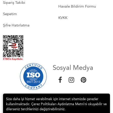
Sipariş Takibi
Havale Bildirim Formu
Sepetim
KVKK
Şifre Hatırlatma
Sosyal Medya
Size daha iyi hizmet verebilmek için internet sitemizde çerezler
kullanılmaktadır. Çerez Politikaları Aydınlatma Metni’ni okuyabilir ve
dilerseniz tercihlerinizi değiştirebilirsiniz.