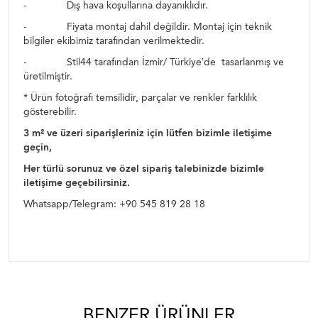
- Dış hava koşullarına dayanıklıdır.
- Fiyata montaj dahil değildir. Montaj için teknik
bilgiler ekibimiz tarafından verilmektedir.
- Stil44 tarafından İzmir/ Türkiye’de tasarlanmış ve
üretilmiştir.
* Ürün fotoğrafı temsilidir, parçalar ve renkler farklılık
gösterebilir.
3
m² ve üzeri siparişleriniz için lütfen bizimle iletişime
geçin,
Her türlü sorunuz ve özel sipariş talebinizde bizimle
iletişime geçebilirsiniz.
Whatsapp/Telegram: +90 545 819 28 18
BENZER ÜRÜNLER