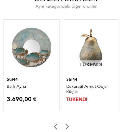
Aynı kategorideki diğer ürünler
TÜKENDI
TÜKENDI
Stil44
Stil44
Sti
Balık Ayna
Dekoratif Armut Obje
TA
Küçük
3.690,00
2
TÜKENDİ