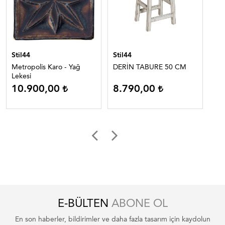
Stil44
Stil44
Sti
Metropolis Karo - Yağ
DERİN TABURE 50 CM
NO
Lekesi
KU
10.900,00
8.790,00
3
E-BÜLTEN
ABONE OL
En son haberler, bildirimler ve daha fazla tasarım için kaydolun