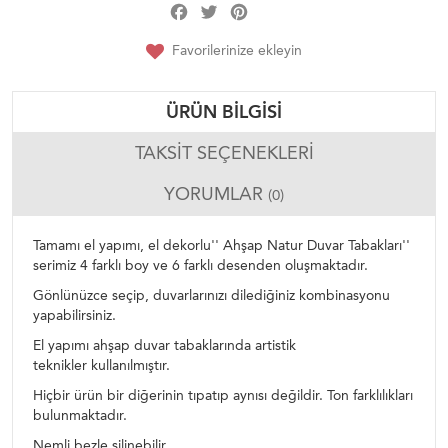
Facebook
Twitter
Pinterest
Share
Favorilerinize ekleyin
ÜRÜN BILGISI
TAKSIT SEÇENEKLERI
YORUMLAR
(0)
Tamamı el yapımı, el dekorlu'' Ahşap Natur Duvar Tabakları''
serimiz 4 farklı boy ve 6 farklı desenden oluşmaktadır.
Gönlünüzce seçip, duvarlarınızı dilediğiniz kombinasyonu
yapabilirsiniz.
El yapımı ahşap duvar tabaklarında artistik
teknikler kullanılmıştır.
Hiçbir ürün bir diğerinin tıpatıp aynısı değildir. Ton farklılıkları
bulunmaktadır.
Nemli bezle silinebilir.