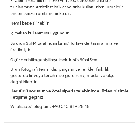
El yapımı seramikler 1.040 ve 1.100 derecelerde iki kez
fırınlanmıştır. Artistik teknikler ve sırlar kullanılırken, ürünlerin
birebir benzeri üretilmemektedir.
Nemli bezle silinebilir.
İç mekan kullanımına uygundur.
Bu ürün Stil44 tarafından İzmir/ Türkiye’de tasarlanmış ve
üretilmiştir.
derinlikxgenişlikxyükseklik 60
Ölçü:
x90x45cm
Ürün fotoğrafı temsilidir, parçalar ve renkler farklılık
gösterebilir veya tercihinize göre renk, model ve ölçü
değiştirilebilir.
Her türlü sorunuz ve özel sipariş talebinizde lütfen bizimle
iletişime geçiniz
Whatsapp/Telegram: +90 545 819 28 18