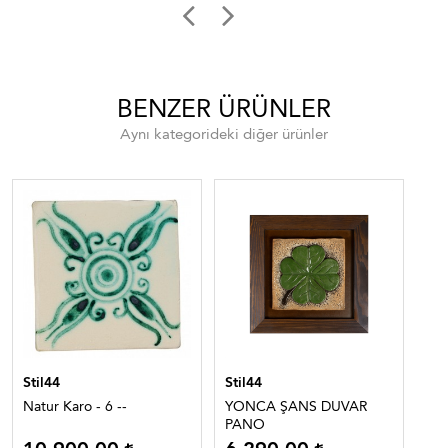
BENZER ÜRÜNLER
Aynı kategorideki diğer ürünler
Stil44
Stil44
Sti
Natur Karo - 6 --
YONCA ŞANS DUVAR
Teo
PANO