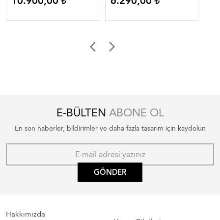
10.900,00
6.290,00
8
E-BÜLTEN
ABONE OL
En son haberler, bildirimler ve daha fazla tasarım için kaydolun
GÖNDER
Hakkımızda