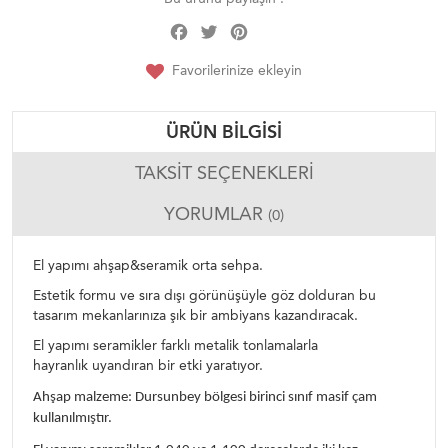
Facebook
Twitter
Pinterest
Share
Favorilerinize ekleyin
ÜRÜN BILGISI
TAKSIT SEÇENEKLERI
YORUMLAR
(0)
El yapımı ahşap&seramik orta sehpa.
Estetik formu ve sıra dışı görünüşüyle göz dolduran bu
tasarım mekanlarınıza şık bir ambiyans kazandıracak.
El yapımı seramikler farklı metalik tonlamalarla
hayranlık uyandıran bir etki yaratıyor.
Ahşap malzeme: Dursunbey bölgesi birinci sınıf masif çam
kullanılmıştır.