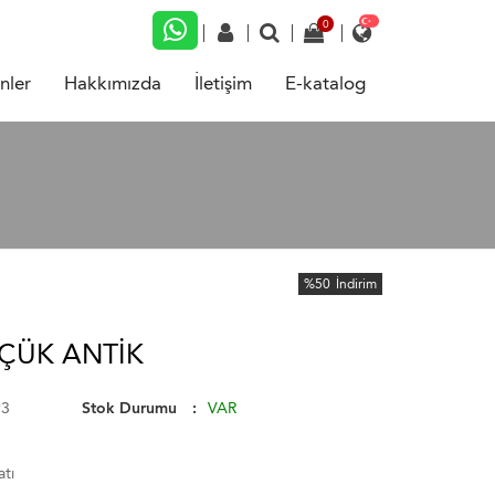
nler
Hakkımızda
İletişim
E-katalog
%50
İndirim
ÇÜK ANTİK
93
Stok Durumu
VAR
atı