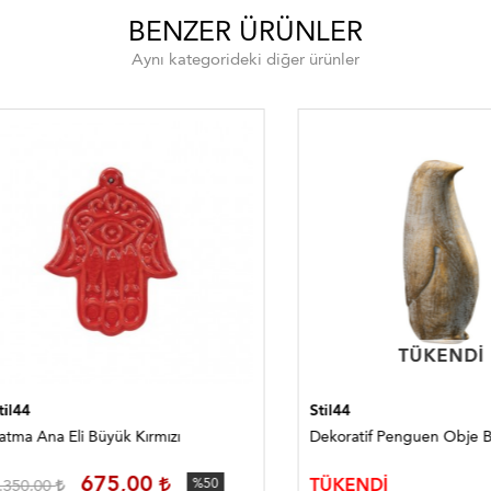
BENZER ÜRÜNLER
Aynı kategorideki diğer ürünler
TÜKENDI
TÜKENDI
Stil44
Ana Eli Büyük Kırmızı
Dekoratif Penguen Obje Büyük
675,00
TÜKENDİ
,00
%50