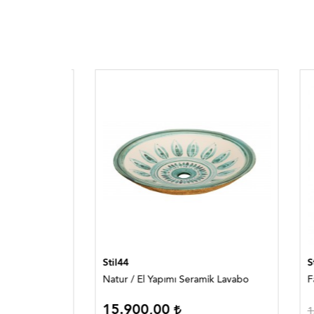
Stil44
Stil44
Natur / El Yapımı Seramik Lavabo
Fatma 
15.900,00
1.350