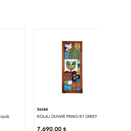
Stil44
Stil44
KOLAJ DUVAR PANO-K1 DİKEY
KUŞ PAN
7.690,00
3.590