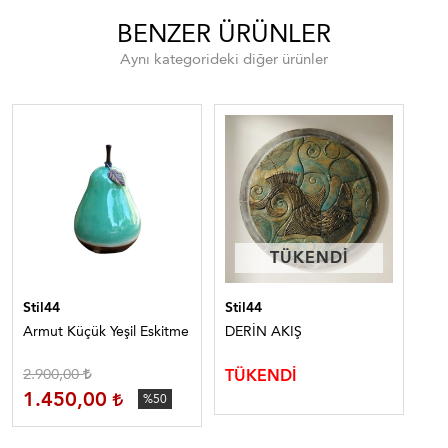
BENZER ÜRÜNLER
Aynı kategorideki diğer ürünler
TÜKENDI
TÜKENDI
Stil44
Stil44
Sti
Armut Küçük Yeşil Eskitme
DERİN AKIŞ
Der
2.900,00
TÜKENDİ
TÜ
1.450,00
%50