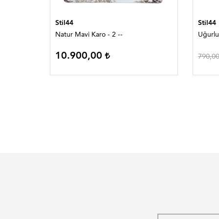
Stil44
Stil44
Natur Mavi Karo - 2 --
Uğurlu
10.900,00
790,0