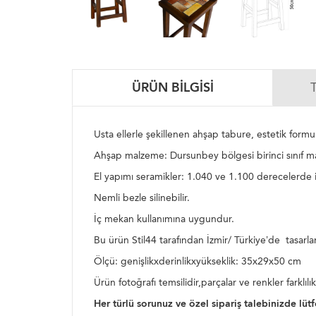
ÜRÜN BILGISI
Usta ellerle şekillenen ahşap tabure, estetik formu
Ahşap malzeme: Dursunbey bölgesi birinci sınıf mas
El yapımı seramikler: 1.040 ve 1.100 derecelerde iki 
Nemli bezle silinebilir.
İç mekan kullanımına uygundur.
Bu ürün Stil44 tarafından İzmir/ Türkiye’de tasarlan
Ölçü: genişlikxderinlikxyükseklik: 35x29x50 cm
Ürün fotoğrafı temsilidir,parçalar ve renkler farklıl
Her türlü sorunuz ve özel sipariş talebinizde lütf