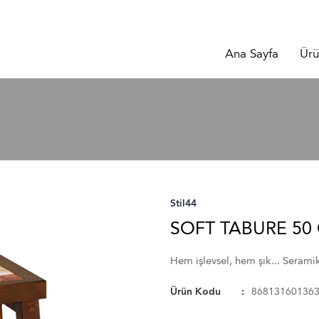
Ana Sayfa
Ürü
Stil44
SOFT TABURE 50
Hem işlevsel, hem şık... Seram
Ürün Kodu
86813160136