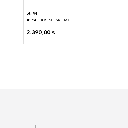
Stil44
Stil44
ASYA 1 KREM ESKİTME
Fil Orta -
2.390,00
1.090,00