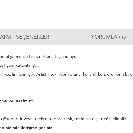
TAKSIT SEÇENEKLERI
YORUMLAR
(0)
nu el yapımı soft seramiklerle taçlandırıyor.
if çam kullanılmıştır.
kez fırınlanmıştır. Artistik teknikler ve sırlar kullanılırken, ürünlerin bi
mış ve üretilmiştir.
ık gösterebilir veya tercihinize göre renk,model ve ölçü değiştirilebilir.
en bizimle iletişime geçiniz