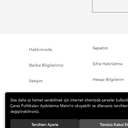
Sepetim
Hakkımızda
Şifre Hatırlatma
Banka Bilgilerimiz
Hesap Bilgilerim
İletişim
Sipariş ve Teslimat
Sipariş Takibi
Size daha iyi hizmet verebilmek için internet sitemizde çerezler kullanı
Çerez Politikaları Aydınlatma Metni’ni okuyabilir ve dilerseniz tercihleri
değiştirebilirsiniz.
Tercihleri Ayarla
Tümünü Kabul E