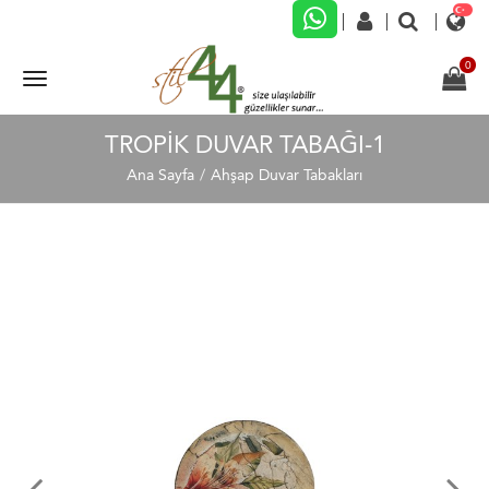
TROPİK DUVAR TABAĞI-1
Ana Sayfa
Ahşap Duvar Tabakları