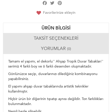
Facebook
Twitter
Pinterest
Share
Favorilerinize ekleyin
ÜRÜN BILGISI
TAKSIT SEÇENEKLERI
YORUMLAR
(0)
Tamamı el yapımı, el dekorlu'' Ahşap Tropik Duvar Tabakları''
serimiz 4 farklı boy ve 6 farklı desenden oluşmaktadır.
Gönlünüzce seçip, duvarlarınızı dilediğiniz kombinasyonu
yapabilirsiniz.
El yapımı ahşap duvar tabaklarında artistik teknikler
kullanılmıştır.
Hiçbir ürün bir diğerinin tıpatıp aynısı değildir. Ton farklılıkları
bulunmaktadır.
Nemli bezle silinebilir.