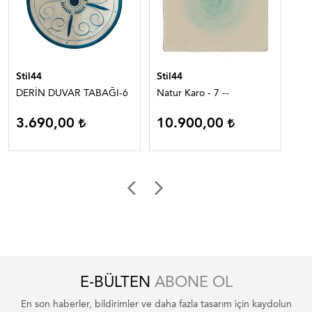
Stil44
Stil44
Sti
DERİN DUVAR TABAĞI-6
Natur Karo - 7 --
KO
3.690,00
10.900,00
2
E-BÜLTEN
ABONE OL
En son haberler, bildirimler ve daha fazla tasarım için kaydolun