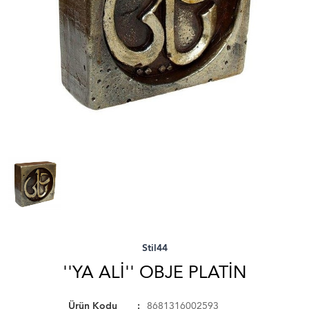
Stil44
''YA ALI'' OBJE PLATIN
Ürün Kodu
8681316002593