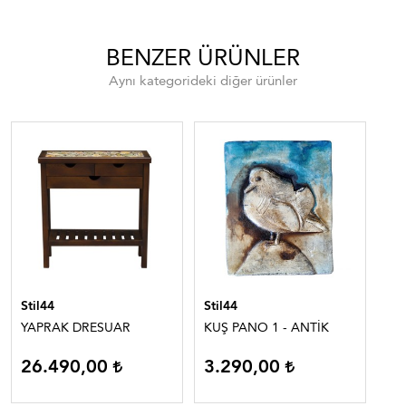
BENZER ÜRÜNLER
Aynı kategorideki diğer ürünler
Stil44
Stil44
Sti
YAPRAK DRESUAR
KUŞ PANO 1 - ANTİK
SO
26.490,00
3.290,00
8