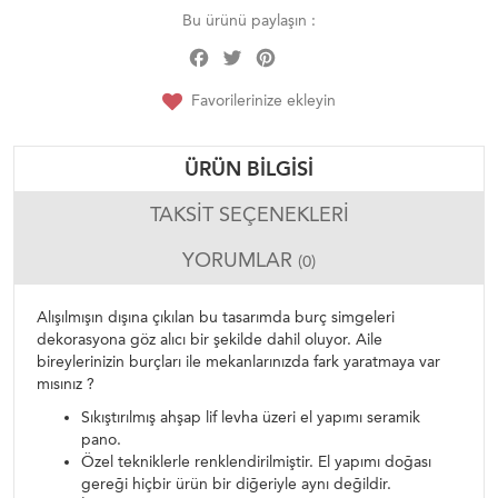
Bu ürünü paylaşın :
Facebook
Twitter
Pinterest
Share
Favorilerinize ekleyin
ÜRÜN BILGISI
TAKSIT SEÇENEKLERI
YORUMLAR
(0)
Alışılmışın dışına çıkılan bu tasarımda burç simgeleri
dekorasyona göz alıcı bir şekilde dahil oluyor. Aile
bireylerinizin burçları ile mekanlarınızda fark yaratmaya var
mısınız ?
Sıkıştırılmış ahşap lif levha üzeri el yapımı seramik
pano.
Özel tekniklerle renklendirilmiştir. El yapımı doğası
gereği hiçbir ürün bir diğeriyle aynı değildir.