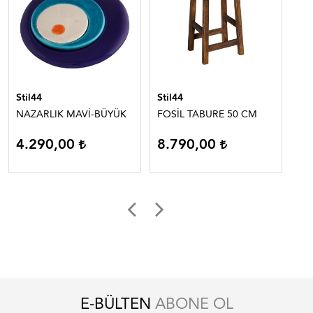
Stil44
Stil44
Sti
NAZARLIK MAVİ-BÜYÜK
FOSİL TABURE 50 CM
Nat
4.290,00
8.790,00
TÜ
E-BÜLTEN
ABONE OL