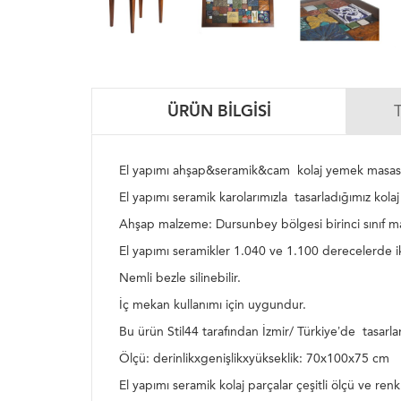
ÜRÜN BILGISI
El yapımı ahşap&seramik&cam kolaj yemek masas
El yapımı seramik karolarımızla tasarladığımız kola
Ahşap malzeme: Dursunbey bölgesi birinci sınıf mas
El yapımı seramikler 1.040 ve 1.100 derecelerde iki k
Nemli bezle silinebilir.
İç mekan kullanımı için uygundur.
Bu ürün Stil44 tarafından İzmir/ Türkiye’de tasarlan
Ölçü: derinlikxgenişlikxyükseklik: 70x100x75 cm
El yapımı seramik kolaj parçalar çeşitli ölçü ve re