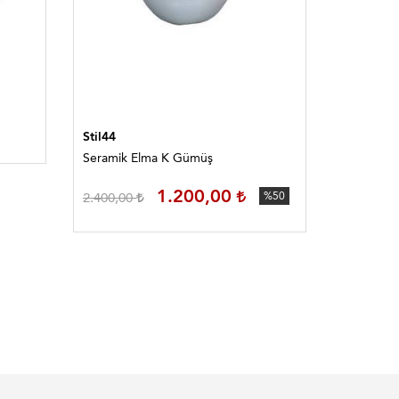
Stil44
Natur 
10.90
Stil44
Seramik Elma K Gümüş
1.200,00
2.400,00
%50