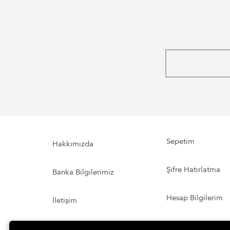
Sepetim
Hakkımızda
Şifre Hatırlatma
Banka Bilgilerimiz
Hesap Bilgilerim
İletişim
Sipariş ve Teslimat
Sipariş Takibi