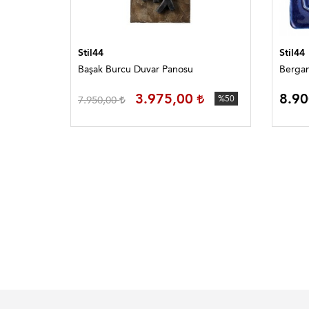
Stil44
Stil44
Başak Burcu Duvar Panosu
Bergam
3.975,00
8.9
7.950,00
%50