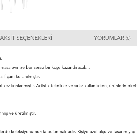
TAKSIT SEÇENEKLERI
YORUMLAR
(0)
ı.
j masa evinize benzersiz bir köşe kazandıracak...
if çam kullanılmıştır.
ez fırınlanmıştır. Artistik teknikler ve sırlar kullanılırken, ürünlerin bi
mış ve üretilmiştir.
nklerde koleksiyonumuzda bulunmaktadır. Kişiye özel ölçü ve tasarım yapıla