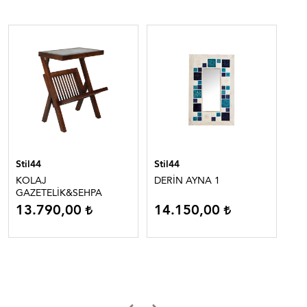
Stil44
Stil44
Sti
KOLAJ
DERİN AYNA 1
LA
GAZETELİK&SEHPA
13.790,00
14.150,00
84
%5