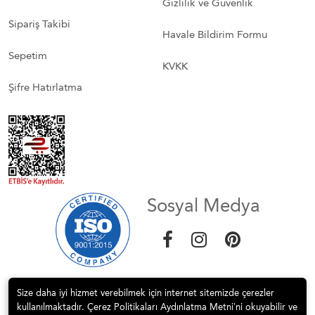
Gizlilik ve Güvenlik
Sipariş Takibi
Havale Bildirim Formu
Sepetim
KVKK
Şifre Hatırlatma
Sosyal Medya
Size daha iyi hizmet verebilmek için internet sitemizde çerezler
kullanılmaktadır. Çerez Politikaları Aydınlatma Metni’ni okuyabilir ve