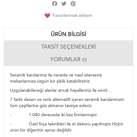
Facebook
Twitter
Pinterest
Share
Favorilerinize ekleyin
ÜRÜN BILGISI
TAKSIT SEÇENEKLERI
YORUMLAR
(0)
Seramik karolarımız ile nerede ve nasıl isterseniz
mekanlarınıza özgün bir şıklık katabilirsiniz.
Uygulanabileceği alanlar ancak hayalleriniz ile sınırlı…
7 farklı desen ve renk alternatifi içeren seramik karolarımızın
tüm çeşitlerine göz atmanızı tavsiye ederiz.
- 1.040 derecede iki kez fırınlanmıştır.
- Özel fırça teknikleri ile el dekoru yapılmıştır.Hiçbir
ürün bir diğerinin aynısı değildir.