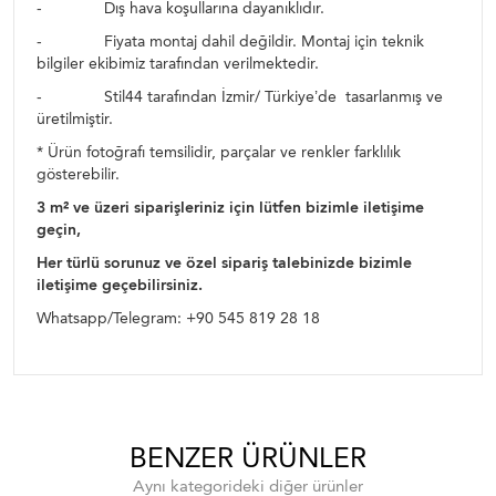
- Dış hava koşullarına dayanıklıdır.
- Fiyata montaj dahil değildir. Montaj için teknik
bilgiler ekibimiz tarafından verilmektedir.
- Stil44 tarafından İzmir/ Türkiye’de tasarlanmış ve
üretilmiştir.
* Ürün fotoğrafı temsilidir, parçalar ve renkler farklılık
gösterebilir.
3
m² ve üzeri siparişleriniz için lütfen bizimle iletişime
geçin,
Her türlü sorunuz ve özel sipariş talebinizde bizimle
iletişime geçebilirsiniz.
Whatsapp/Telegram: +90 545 819 28 18
BENZER ÜRÜNLER
Aynı kategorideki diğer ürünler