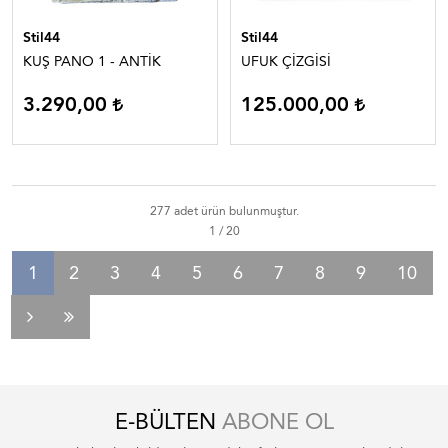
Stil44
Stil44
KUŞ PANO 1 - ANTİK
UFUK ÇİZGİSİ
3.290,00
125.000,00
277 adet ürün bulunmuştur.
1
2
3
4
5
6
7
8
9
10
E-BÜLTEN
ABONE OL