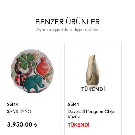
BENZER ÜRÜNLER
Aynı kategorideki diğer ürünler
TÜKENDI
TÜKENDI
Stil44
Stil44
Sti
ŞANS PANO
Dekoratif Penguen Obje
Met
Küçük
oks
3.950,00
8
TÜKENDİ