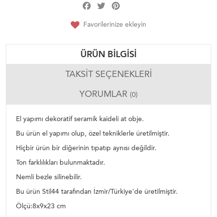
Facebook
Twitter
Pinterest
Share
Favorilerinize ekleyin
ÜRÜN BILGISI
TAKSIT SEÇENEKLERI
YORUMLAR
(0)
El yapımı dekoratif seramik kaideli at obje.
Bu ürün el yapımı olup, özel tekniklerle üretilmiştir.
Hiçbir ürün bir diğerinin tıpatıp aynısı değildir.
Ton farklılıkları bulunmaktadır.
Nemli bezle silinebilir.
Bu ürün Stil44 tarafından İzmir/Türkiye'de üretilmiştir.
Ölçü:8x9x23 cm