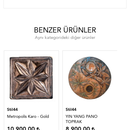
BENZER ÜRÜNLER
Aynı kategorideki diğer ürünler
Stil44
Stil44
Sti
Metropolis Karo - Gold
YIN YANG PANO
NA
TOPRAK
10.900,00
8.900,00
8